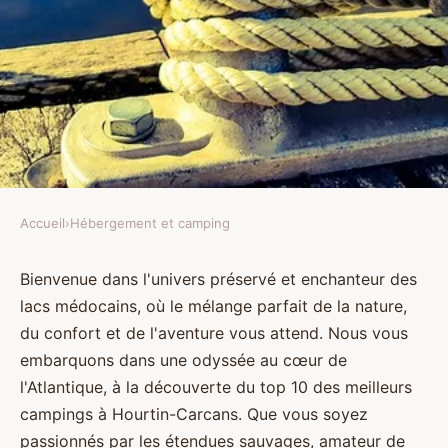
Accueil
›
Hébergement et camping
HÉBERGEMENT ET CAMPING
Top 10 des meilleurs campings à
Bienvenue dans l'univers préservé et enchanteur des
lacs médocains, où le mélange parfait de la nature,
Hourtin-Carcans
du confort et de l'aventure vous attend. Nous vous
embarquons dans une odyssée au cœur de
Charlie
•
5 juillet 2024
•
8 min de lecture
l'Atlantique, à la découverte du top 10 des meilleurs
campings à Hourtin-Carcans. Que vous soyez
passionnés par les étendues sauvages, amateur de