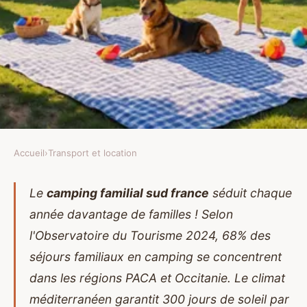
Accueil
›
Transport et location
TRANSPORT ET LOCATION
Les meilleurs campings
Le
camping familial sud france
séduit chaque
année davantage de familles ! Selon
familiaux dans le sud de la
l'Observatoire du Tourisme 2024, 68% des
france
séjours familiaux en camping se concentrent
Yann
•
27 mars 2026
•
17 min de lecture
dans les régions PACA et Occitanie. Le climat
méditerranéen garantit 300 jours de soleil par